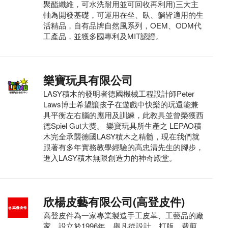
聚酯纖維，可水洗耐用並可回收再利用)三大主
軸為開發基礎，可運用在坐、臥、躺皆適用的生
活精品，自有品牌自然風系列，OEM、ODM代
工產品，並獲多國專利及MIT認證。
樂寶玩具有限公司
LASY積木的發明者德國機械工程設計師Peter
Laws博士希望讓孩子在遊戲中快樂的玩還能兼
具平衡左右腦的應用及訓練，此教具並曾榮獲西
德Spiel Gut大獎。 樂寶玩具所生產之 LEPAO積
木完全承襲德國LASY積木之精髓，現在我們就
跟著有多年實務教學經驗的高忠清先生的腳步，
進入LASY積木無限創造力的神奇殿堂。
欣楊皮藝有限公司(高登皮件)
高登皮件為一家專業製造手工皮革、工藝品的廠
家，設立於1996年，舉凡從設計、打版、裁剪、