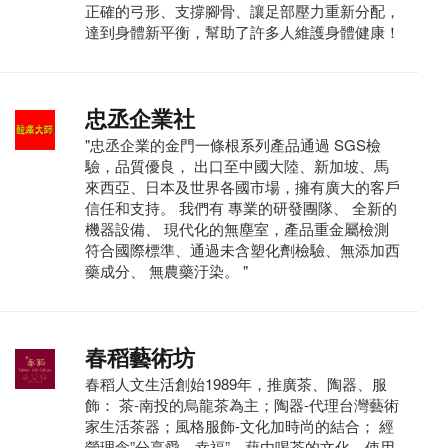
正確的弓形、支撐腳骨、讓足部壓力重新分配，
達到身體新平衡，幫助了許多人維護身體健康！
忠丞企業社
"忠丞企業的金門一條根系列產品通過 SGS檢
驗，品質優良， 出口至中國大陸、新加坡、馬
來西亞、日本及世界各國市場，擁有廣大的客戶
信任和支持。 我們有 專業的研發團隊、 全新的
機器設備、 現代化的無塵室，產品重金屬檢測
符合國際標準、通過未含塑化劑檢驗、無添加西
藥成分、 無農藥汙染。 "
春稻藝術坊
春稻人文生活創始1989年，推廣茶、陶器、服
飾： 茶-南投的烏龍茶為主；陶器-代理台灣藝術
家生活茶器；風格服飾-文化加時尚的結合； 經
營理念”分享愛、幸福”，藉由喝茶的文化、使用