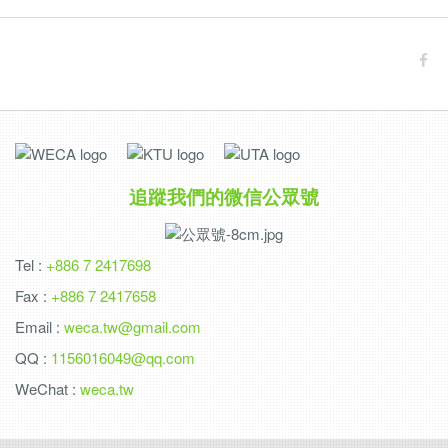
追蹤我們的微信公眾號
Tel :
+886 7 2417698
Fax :
+886 7 2417658
Email :
weca.tw@gmail.com
QQ :
1156016049@qq.com
WeChat :
weca.tw