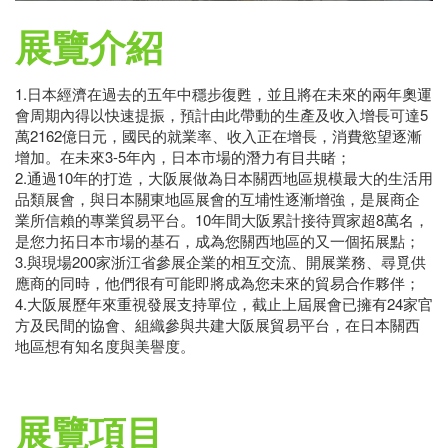
展覽介紹
1.日本經濟在過去的五年中穩步復甦，並且將在未來的兩年奧運
會周期內得以快速提振，預計由此帶動的生產及收入增長可達5
萬2162億日元，國民的就業率、收入正在增長，消費慾望逐漸
增加。在未來3-5年內，日本市場的潛力有目共睹；
2.通過10年的打造，大阪展做為日本關西地區規模最大的生活用
品類展會，與日本關東地區展會的互埔性逐漸增強，是展商企
業所信賴的專業貿易平台。10年間大阪累計接待買家超8萬名，
是您力拓日本市場的基石，成為您關西地區的又一個拓展點；
3.與現場200家浙江省參展企業的相互交流、開展業務、尋覓供
應商的同時，他們很有可能即將成為您未來的貿易合作夥伴；
4.大阪展歷年來重視發展支持單位，截止上屆展會已擁有24家官
方及民間的協會、組織參與共建大阪展貿易平台，在日本關西
地區想有知名度與美譽度。
展覽項目