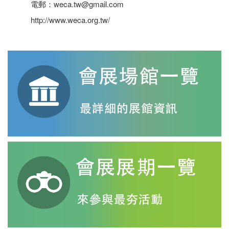
電郵：weca.tw@gmail.com
http://www.weca.org.tw/